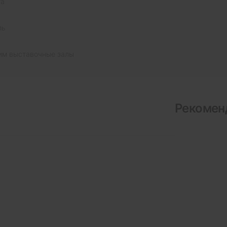
та
ль
им выставочные залы
Рекомен