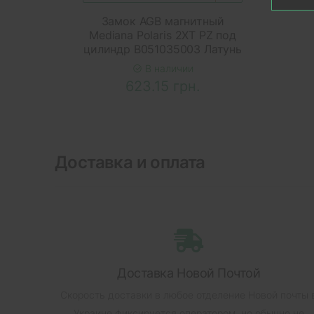
Замок AGB магнитный
Mediana Polaris 2XT PZ под
цилиндр B051035003 Латунь
В наличии
623.15 грн.
Доставка и оплата
Доставка Новой Почтой
Скорость доставки в любое отделение Новой почты 
Украине фиксируется оператором, но обычно не