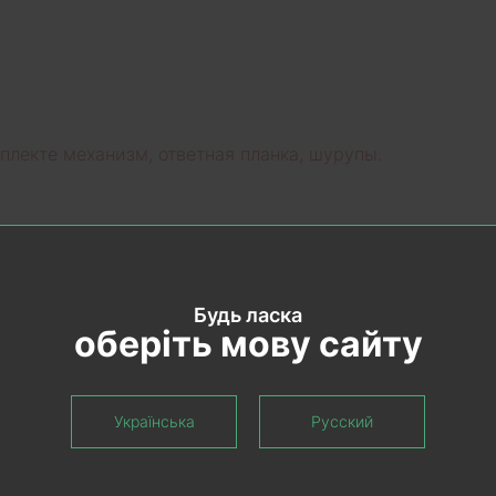
мплекте механизм, ответная планка, шурупы.
Будь ласка
оберіть мову сайту
Українська
Русский