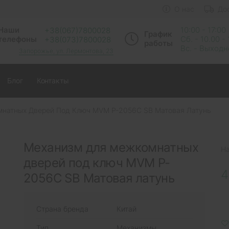
О нас
До
Наши
10:00 - 17:00
+38(067)7800028
График
телефоны
Сб. - 10.00 -
+38(073)7800028
работы
Вс. - Выход
Запорожье, ул. Лермонтова, 23
Блог
Контакты
натных Дверей Под Ключ MVM P-2056C SB Матовая Латунь
Механизм для межкомнатных
Н
дверей под ключ MVM P-
4
2056C SB Матовая латунь
Страна бренда
Китай
Тип
Механизмы