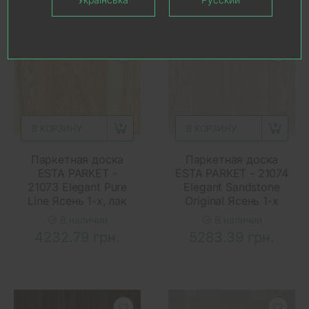
В КОРЗИНУ
В КОРЗИНУ
Паркетная доска
Паркетная доска
ESTA PARKET -
ESTA PARKET - 21074
21073 Elegant Pure
Elegant Sandstone
Line Ясень 1-х, лак
Original Ясень 1-х
В наличии
В наличии
4232.79 грн.
5283.39 грн.