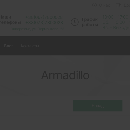
О нас
До
Наши
10:00 - 17:00
+38(067)7800028
График
телефоны
Сб. - 10.00 -
+38(073)7800028
работы
Вс. - Выход
Запорожье, ул. Лермонтова, 23
Блог
Контакты
Armadillo