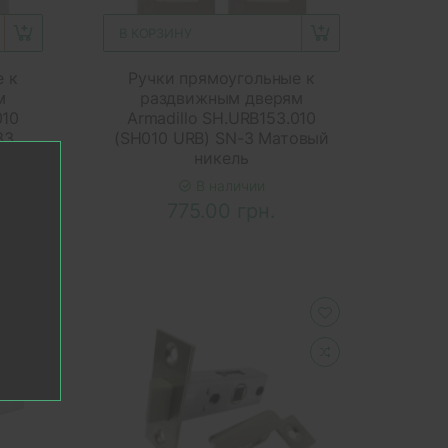
В КОРЗИНУ
е к
Ручки прямоугольные к
м
раздвижным дверям
010
Armadillo SH.URB153.010
33
(SH010 URB) SN-3 Матовый
никель
В наличии
775.00 грн.