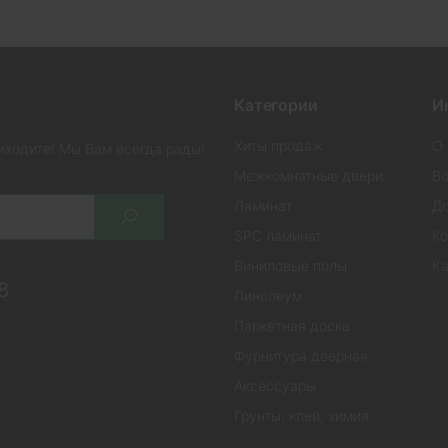
Категории
И
Хиты продаж
О 
иходите! Мы Вам всегда рады!
Межкомнатные двери
Во
Ламинат
До
SPC ламинат
Ко
Виниловые полы
Ка
8
Линолеум
Паркетная доска
Фурнитура дверная
Аксессуары
Грунты, клей, химия