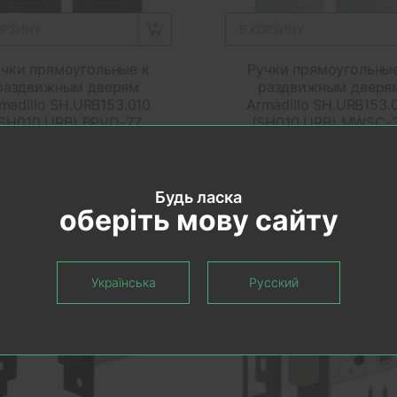
ОРЗИНУ
В КОРЗИНУ
чки прямоугольные к
Ручки прямоугольны
раздвижным дверям
раздвижным дверя
madillo SH.URB153.010
Armadillo SH.URB153.
(SH010 URB) BPVD-77
(SH010 URB) MWSC-
Вороненый никель
Матовый хром
В наличии
В наличии
775.00 грн.
775.00 грн.
Будь ласка
оберіть мову сайту
Українська
Русский