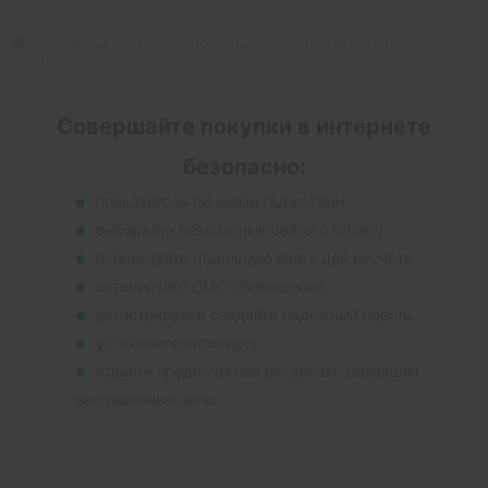
пробковый
,
компенсатор
,
скрытый
,
порог
,
антиплинтус
,
плинтус
Совершайте покупки в интернете
безопасно:
пользуйтесь личными гаджетами
выбирайте безопасные сайты с https://
используйте отдельную карту для расчета
активируйте СМС-оповещения
регистрируясь создайте надежный пароль
установите антивирус
отдайте предпочтение ресурсам, имеющим
выставочные залы