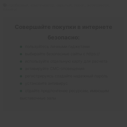
пробковый
,
компенсатор
,
скрытый
,
порог
,
антиплинтус
,
плинтус
Совершайте покупки в интернете
безопасно:
пользуйтесь личными гаджетами
выбирайте безопасные сайты с https://
используйте отдельную карту для расчета
активируйте СМС-оповещения
регистрируясь создайте надежный пароль
установите антивирус
отдайте предпочтение ресурсам, имеющим
выставочные залы