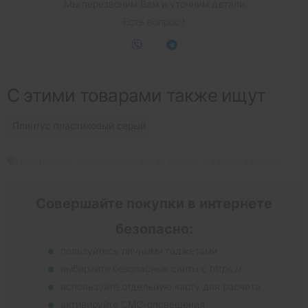
Мы перезвоним Вам и уточним детали
Есть вопрос?
С этими товарами также ищут
Плинтус пластиковый серый
плинтус пвх
,
пластиковый
,
cezar
,
низкий
,
с кабель каналом
Совершайте покупки в интернете
безопасно:
пользуйтесь личными гаджетами
выбирайте безопасные сайты с https://
используйте отдельную карту для расчета
активируйте СМС-оповещения