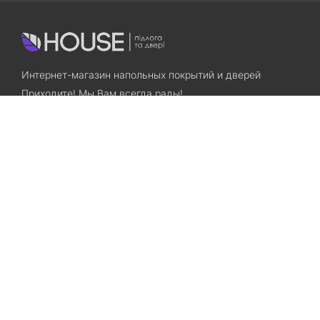
Интернет-магазин напольных покрытий и дверей
Приходите! Мы Вам всегда рады!
Search
Остались вопросы? Звоните нам!
+38(067)7800028
+38(073)7800028
Запорожье, ул. Лермонтова, 23