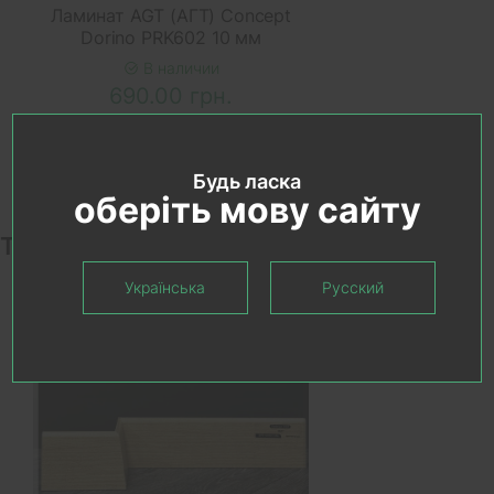
Ламинат AGT (АГТ) Concept
Dorino PRK602 10 мм
В наличии
690.00 грн.
Будь ласка
оберіть мову сайту
Товары коллекции
Українська
Русский