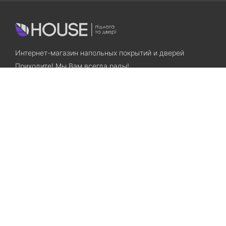
Интернет-магазин напольных покрытий и дверей
Приходите! Мы Вам всегда рады!
Search
Остались вопросы? Звоните нам!
+38(067)7800028
+38(073)7800028
Запорожье, ул. Лермонтова, 23