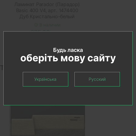
Ламинат Parador (Парадор)
Basic 400 V4, арт. 1474400
Дуб Кристально-белый
В наличии
875.00 грн.
Будь ласка
оберіть мову сайту
Товары коллекции
Українська
Русский