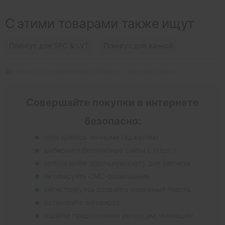
С этими товарами также ищут
Плинтус для SPC & LVT
Плинтус для ванной
плинтус пвх
,
виниловый
,
Dollken
,
с мягким краем
Совершайте покупки в интернете
безопасно:
пользуйтесь личными гаджетами
выбирайте безопасные сайты с https://
используйте отдельную карту для расчета
активируйте СМС-оповещения
регистрируясь создайте надежный пароль
установите антивирус
отдайте предпочтение ресурсам, имеющим