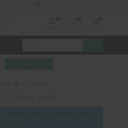
ставка и оплата
Кредит
RU
0
0
0
 15.00
ной
Сравнение
Закладки
Корзина
Search
аличие:
Есть в наличии
101.20 грн. за м2
Минимальное количество для заказа: 1 упаковок
(2.2800 м2)