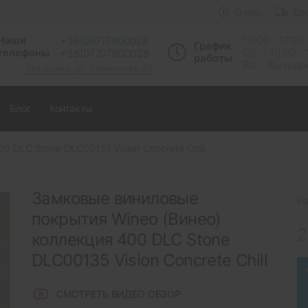
О нас
До
Наши
10:00 - 17:00
+38(067)7800028
График
телефоны
Сб. - 10.00 -
+38(073)7800028
работы
Вс. - Выход
Запорожье, ул. Лермонтова, 23
Блог
Контакты
0 DLC Stone DLC00135 Vision Concrete Chill
Замковые виниловые
Н
покрытия Wineo (Винео)
2
коллекция 400 DLC Stone
DLC00135 Vision Concrete Chill
СМОТРЕТЬ ВИДЕО ОБЗОР