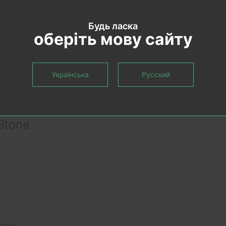
Будь ласка
оберіть мову сайту
Українська
Русский
Stone
полы;