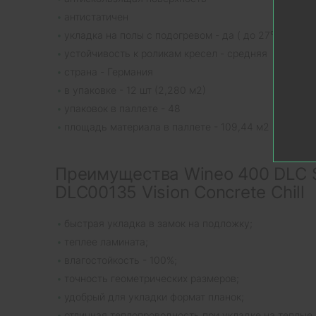
антистатичен
укладка на полы с подогревом - да ( до 27℃ )
устойчивость к роликам кресел - средняя
страна - Германия
в упаковке - 12 шт (2,280 м2)
упаковок в паллете - 48
площадь материала в паллете - 109,44 м2
Преимущества Wineo 400 DLC 
DLC00135 Vision Concrete Chill
быстрая укладка в замок на подложку;
теплее ламината;
влагостойкость - 100%;
точность геометрических размеров;
удобрый для укладки формат планок;
отличная теплопроводность при укладке на теплые 