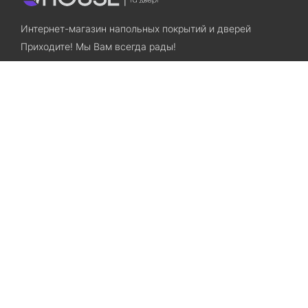
Интернет-магазин напольных покрытий и дверей
Приходите! Мы Вам всегда рады!
Search
Остались вопросы? Звоните нам!
+38(067)7800028
+38(073)7800028
Запорожье, ул. Лермонтова, 23
Категории
Хиты продаж
Межкомнатные двери