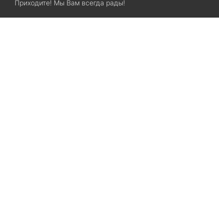
Приходите! Мы Вам всегда рады!
Search
Остались вопросы? Звоните нам!
+38(067)7800028
+38(073)7800028
Запорожье, ул. Лермонтова, 23
Категории
Хиты продаж
Межкомнатные двери
Ламинат
SPC ламинат
Виниловые полы
Линолеум