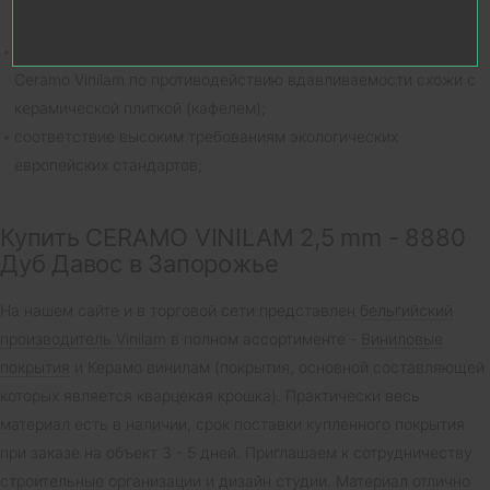
солнечных лучей;
благодаря большому содержанию кварцевой крошки полы
Ceramo Vinilam по противодействию вдавливаемости схожи с
керамической плиткой (кафелем);
соответствие высоким требованиям экологических
европейских стандартов;
Купить CERAMO VINILAM 2,5 mm - 8880
Дуб Давос в Запорожье
На нашем сайте и в торговой сети представлен
бельгийский
производитель Vinilam
в полном ассортименте -
Виниловые
покрытия
и Керамо винилам (покрытия, основной составляющей
которых является кварцекая крошка). Практически весь
материал есть в наличии, срок поставки купленного покрытия
при заказе на объект 3 - 5 дней. Приглашаем к сотрудничеству
строительные организации и дизайн студии. Материал отлично