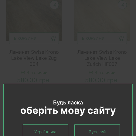
В КОРЗИНУ
В КОРЗИНУ
Ламинат Swiss Krono
Ламинат Swiss Krono
Lake View Lake Zug
Lake View Lake
004
Zurich HF007
В наличии
В наличии
580.00 грн.
580.00 грн.
Будь ласка
оберіть мову сайту
Українська
Русский