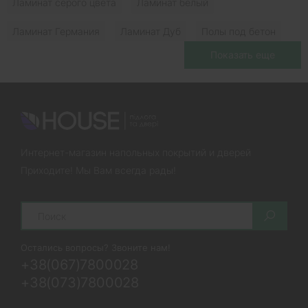
Ламинат серого цвета
Ламинат белый
Ламинат Германия
Ламинат Дуб
Полы под бетон
Показать еще
Черный ламинат
Темно-серый ламинат
Светлый ламинат
Коричневый ламинат
Ламинат Темный Дуб
Влагостойкий ламинат для кухни
Ламинат Южноукраинск
Ламинат Шостка
Интернет-магазин напольных покрытий и дверей
Приходите! Мы Вам всегда рады!
Ламинат Шепетовка
Ламинат Чугуев
Ламинат Львов
Ламинат Ивано-Франковск
Search
Ламинат Винница
Ламинат Житомир
Остались вопросы? Звоните нам!
+38(067)7800028
+38(073)7800028