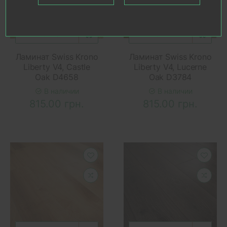
В КОРЗИНУ
В КОРЗИНУ
Ламинат Swiss Krono
Ламинат Swiss Krono
Liberty V4, Castle
Liberty V4, Lucerne
Oak D4658
Oak D3784
В наличии
В наличии
815.00 грн.
815.00 грн.