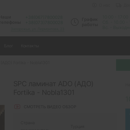
О нас
До
Наши
10:00 - 17:00
+38(067)7800028
График
телефоны
Сб. - 10.00 -
+38(073)7800028
работы
Вс. - Выход
Запорожье, ул. Лермонтова, 23
Блог
Контакты
АДО) Fortika - Nobla1301
SPC ламинат ADO (АДО)
Н
Fortika - Nobla1301
1
СМОТРЕТЬ ВИДЕО ОБЗОР
Страна
Турция