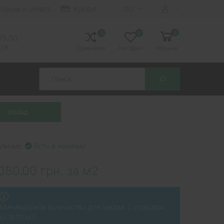
ставка и оплата
Кредит
RU
0
0
0
 15.00
ной
Сравнение
Закладки
Корзина
Search
аличие:
Есть в наличии
080.00 грн. за м2
Минимальное количество для заказа: 1 упаковок
(2.1670 м2)