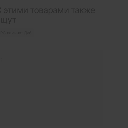
 этими товарами также
ищут
PC ламинат Дуб
: