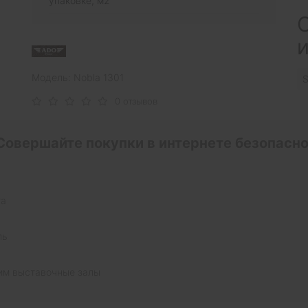
упаковке, м2
С
Модель: Nobla 1301
S
0 отзывов
Совершайте покупки в интернете безопасно
та
ль
им выставочные залы