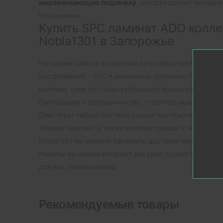
выравнивающую подложку
, которая делает матери
бесшумным.
Купить SPC ламинат ADO коллек
Nobla1301 в Запорожье
На нашем сайте и в торговой сети представлен прои
ассортименте - SPC и виниловые покрытия. Практичес
наличии, срок поставки купленного покрытия при заказ
Приглашаем к сотрудничеству строительные организа
Действует гибкая система скидок при покупке SPC л
объема покупки, а также комплектующих к нему. По
Nobla1301 вы можете оформить доставку материала н
покупку на нашем интернет ресурсе осуществляем д
для вас перевозчиком.
Рекомендуемые товары