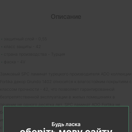
Описание
защитный слой - 0,55
класс защиты - 42
страна производства - Турция
фаска - 4V
Замковый SPC ламинат турецкого производителя ADO коллекции
Fortika декор Grundo 1402 относится к влагостойким покрытиям с
классом прочности - 42, что позволяет гарантированной
безпрепятственной эксплуатации в жилых помещениях в
течение не одного десятка лет. SPC ламинат ADO Fortika не
боится воздействия воды. Укладывается плавающим способом -
имеет замковое соединение ламелей и фаску со всех 4-х
Будь ласка
сторон. Структура поверхности - рельефная, антискользящая.
оберіть мову сайту