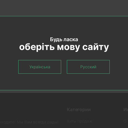
Будь ласка
оберіть мову сайту
Українська
Русский
Светлый ламинат
Коричневый ламинат
Ламинат Шостка
Категории
И
Хиты продаж
О 
иходите! Мы Вам всегда рады!