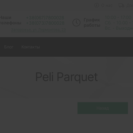
О нас
До
Наши
10:00 - 17:00
+38(067)7800028
График
телефоны
Сб. - 10.00 -
+38(073)7800028
работы
Вс. - Выход
Запорожье, ул. Лермонтова, 23
Блог
Контакты
Peli Parquet