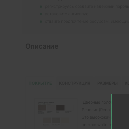
регистрируясь создайте надежный парол
установите антивирус
отдайте предпочтение ресурсам, имеющи
Описание
ПОКРЫТИЕ
КОНСТРУКЦИЯ
РАЗМЕРЫ
К
Дверные полотна Папа 
Ренолит (Renolit, Герман
Это высококачественны
цветах: white matt, шел