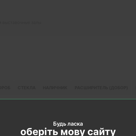
ь
м выставочные залы
ОРОБ
СТЕКЛА
НАЛИЧНИК
РАСШИРИТЕЛЬ (ДОБОР)
Карло коллекции MILLENIUM ML-30 со стеклом белый мат и все 
ия).
Будь ласка
й декоративный защитный слой, материал полипропилен, имеющи
оберіть мову сайту
к graphite, шелк cappuccino, venge, ясень белый, пекан серый, д