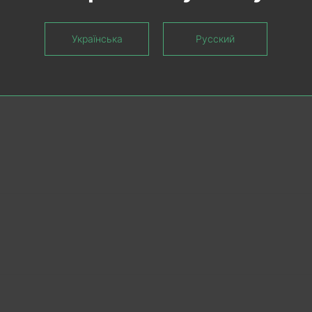
 решений покрытий все время пополняется и во второй половине
овыми цветами. При соблюдении условий по уходу за дверьми фа
Українська
Русский
ые изделия.
 Renolit: