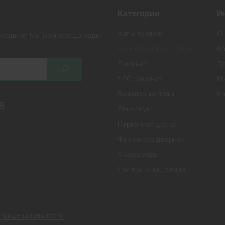
Категории
И
Хиты продаж
О 
иходите! Мы Вам всегда рады!
Межкомнатные двери
Во
Ламинат
До
SPC ламинат
Ко
Виниловые полы
Ка
8
Линолеум
Паркетная доска
Фурнитура дверная
Аксессуары
Грунты, клей, химия
онфиденциальности