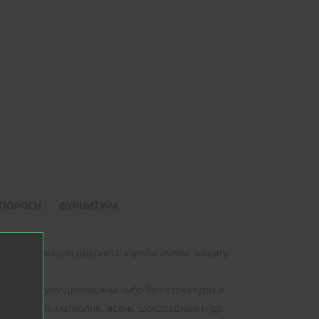
ПОРОГИ
ФУРНИТУРА
комплектующие дверного короба имеют защиту
й структуру древесины либо без структуры в
уб кремовый, магнолия, ясень шоколадный и др.