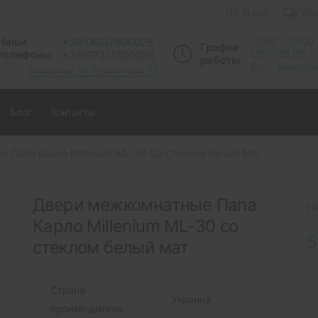
О нас
До
Наши
10:00 - 17:00
+38(067)7800028
График
телефоны
Сб. - 10.00 -
+38(073)7800028
работы
Вс. - Выход
Запорожье, ул. Лермонтова, 23
Блог
Контакты
 Папа Карло Millenium ML-30 Со Стеклом Белый Мат
Двери межкомнатные Папа
Н
Карло Millenium ML-30 со
5
стеклом белый мат
Страна
Украина
производитель