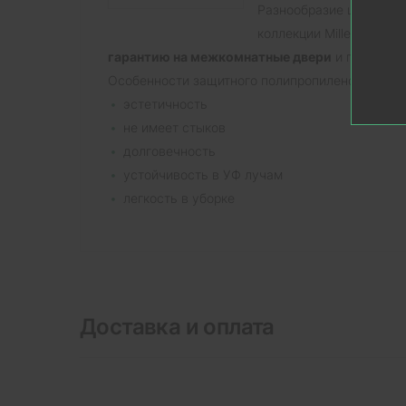
Разнообразие цветовых
коллекции Millenium н
гарантию на межкомнатные двери
и погонажн
Особенности защитного полипропиленового слоя
эстетичность
не имеет стыков
долговечность
устойчивость в УФ лучам
легкость в уборке
Доставка и оплата