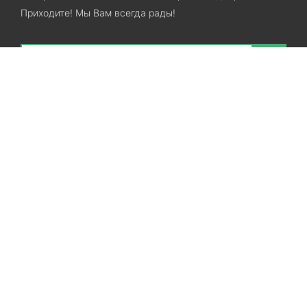
Приходите! Мы Вам всегда рады!
Search
Остались вопросы? Звоните нам!
+38(067)7800028
+38(073)7800028
Запорожье, ул. Лермонтова, 23
Категории
Хиты продаж
Межкомнатные двери
Ламинат
SPC ламинат
Виниловые полы
Линолеум