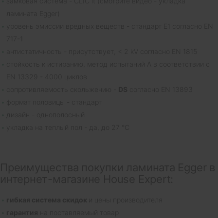
замковая система - CLIC it (смотрите видео - укладка
ламината Egger)
уровень эмиссии вредных веществ - стандарт E1 согласно EN
717-1
антистатичность - присутствует, < 2 kV согласно EN 1815
cтойкость к истиранию, метод испытаний A в соответствии с
EN 13329 - 4000 циклов
сопротивляемость скольжению -
DS
согласно EN 13893
формат половицы - стандарт
дизайн - однополосный
укладка на теплый пол - да, до 27 °C
Преимущества покупки ламината Egger в
интернет-магазине House Expert:
гибкая система скидок
и цены производителя
гарантия
на поставляемый товар