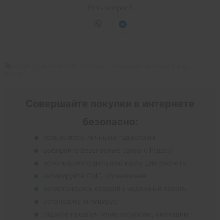
Есть вопрос?
egger
,
classic AQUA
,
33 класс
,
германия
,
ламинат 8 мм
,
с
фаской
Совершайте покупки в интернете
безопасно:
пользуйтесь личными гаджетами
выбирайте безопасные сайты с https://
используйте отдельную карту для расчета
активируйте СМС-оповещения
регистрируясь создайте надежный пароль
установите антивирус
отдайте предпочтение ресурсам, имеющим