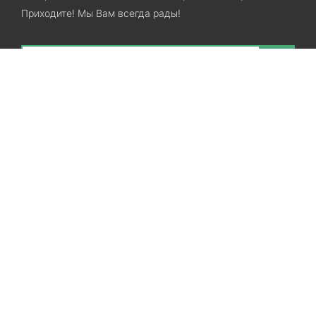
Приходите! Мы Вам всегда рады!
Search
Остались вопросы? Звоните нам!
+38(067)7800028
+38(073)7800028
Запорожье, ул. Лермонтова, 23
Категории
Хиты продаж
Межкомнатные двери
Ламинат
SPC ламинат
Виниловые полы
Линолеум