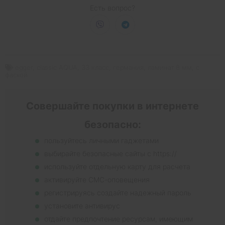
Есть вопрос?
egger
,
classic AQUA
,
33 класс
,
германия
,
ламинат 8 мм
,
с
фаской
Совершайте покупки в интернете
безопасно:
пользуйтесь личными гаджетами
выбирайте безопасные сайты с https://
используйте отдельную карту для расчета
активируйте СМС-оповещения
регистрируясь создайте надежный пароль
установите антивирус
отдайте предпочтение ресурсам, имеющим