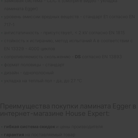
замковая система - CLIC it (смотрите видео - укладка
ламината Egger)
уровень эмиссии вредных веществ - стандарт E1 согласно EN
717-1
антистатичность - присутствует, < 2 kV согласно EN 1815
cтойкость к истиранию, метод испытаний A в соответствии с
EN 13329 - 4000 циклов
сопротивляемость скольжению -
DS
согласно EN 13893
формат половицы - стандарт
дизайн - однополосный
укладка на теплый пол - да, до 27 °C
Преимущества покупки ламината Egger в
интернет-магазине House Expert:
гибкая система скидок
и цены производителя
гарантия
на поставляемый товар