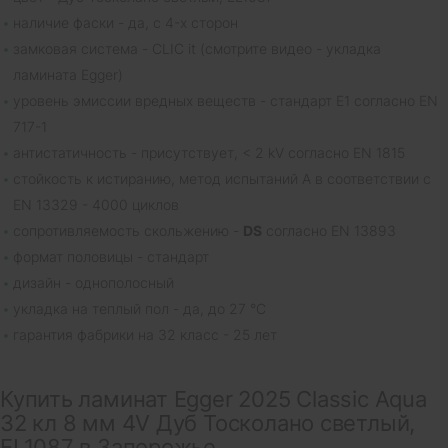
наличие фаски - да, с 4-х сторон
замковая система - CLIC it (смотрите видео - укладка
ламината Egger)
уровень эмиссии вредных веществ - стандарт E1 согласно EN
717-1
антистатичность - присутствует, < 2 kV согласно EN 1815
cтойкость к истиранию, метод испытаний A в соответствии с
EN 13329 - 4000 циклов
сопротивляемость скольжению -
DS
согласно EN 13893
формат половицы - стандарт
дизайн - однополосный
укладка на теплый пол - да, до 27 °C
гарантия фабрики на 32 класс - 25 лет
Купить ламинат Egger 2025 Classic Aqua
32 кл 8 мм 4V Дуб Тосколано светлый,
EL1087 в Запорожье