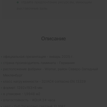
отдайте предпочтение ресурсам, имеющим
выставочные залы
Описание
официальная презентация - январь 2025 г.
страна производитель ламината - Германия
расположение фабрики - Wismar, район Северо-Западный
Мекленбург
класс нагруженности - 32/AC4 согласно EN 13329
формат: 1292x193x8 мм
в упаковке - 1,9948 м2
влагостойкость - AQUA 24 часа
цвет - Дуб Тосколано светлый, EL1087