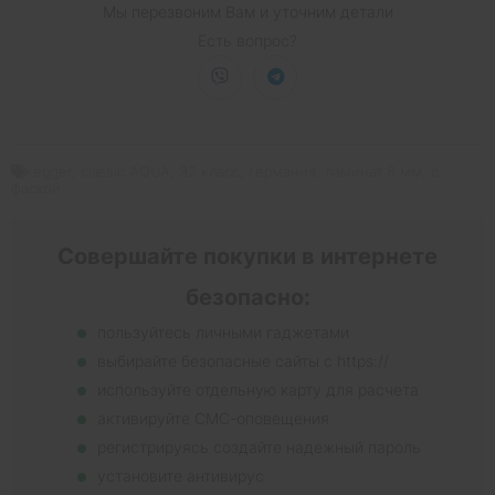
Мы перезвоним Вам и уточним детали
Есть вопрос?
egger
,
classic AQUA
,
32 класс
,
германия
,
ламинат 8 мм
,
с
фаской
Совершайте покупки в интернете
безопасно:
пользуйтесь личными гаджетами
выбирайте безопасные сайты с https://
используйте отдельную карту для расчета
активируйте СМС-оповещения
регистрируясь создайте надежный пароль
установите антивирус