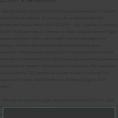
Наш
интерьер салон House в Запорожье
рекомендует к покупке
влагостойкий ламинат 32 класса с 4-х сторонней фаской
коллекции Natura Sense AQUA 8/32/V4 – Дуб Тосколано светлый,
EL1087. За более чем 20-летнюю историю продаж ламинат Egger
зарекомендовал себя с наилучшей стороны как надежный
продукт с более чем оптимальным соотношением цена –
качество. Обновленная линейка 2025 года Natura Sense AQUA
отличается отличной влагостойкостью и демократичной ценой на
влагостойкий ламинат относительно конкурентов. Мы стараемся
поддерживать ТОП декоры на нашем складе (это более 70%
модельного ряда, представленного фабрикой Egger в 2025
году).
При покупке ламината Egger Natura Sense AQUA 8/32/V4 - Дуб
Тосколано светлый, EL1087 применима гибкая система скидок -
окончательную цену уточняйте у менеджера салона. Цена на