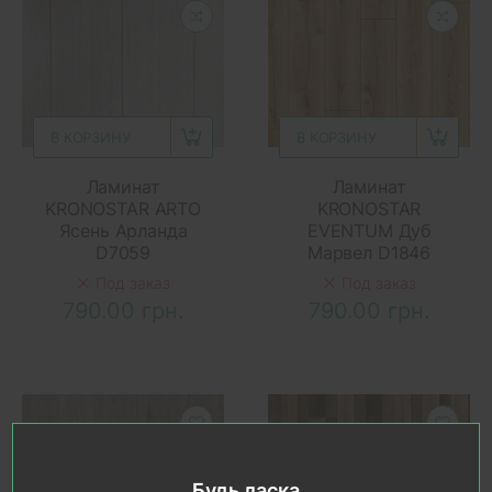
В КОРЗИНУ
В КОРЗИНУ
Ламинат
Ламинат
KRONOSTAR ARTO
KRONOSTAR
Ясень Арланда
EVENTUM Дуб
D7059
Марвел D1846
Под заказ
Под заказ
790.00 грн.
790.00 грн.
Будь ласка