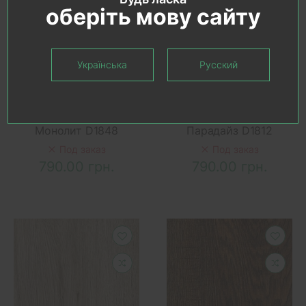
оберіть мову сайту
В КОРЗИНУ
В КОРЗИНУ
Українська
Русский
Ламинат
Ламинат
KRONOSTAR
KRONOSTAR
EVENTUM Дуб
EVENTUM Дуб
Монолит D1848
Парадайз D1812
Под заказ
Под заказ
790.00 грн.
790.00 грн.