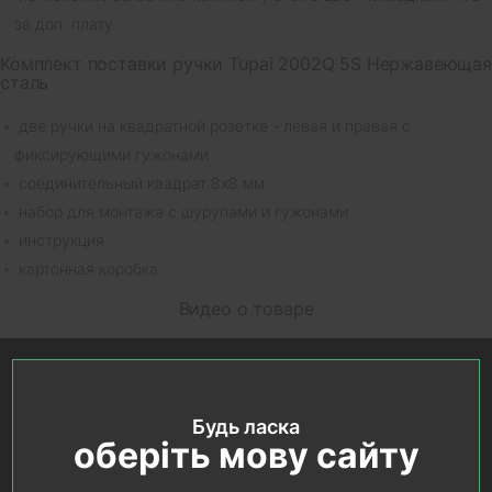
за доп. плату
Комплект поставки ручки Tupai 2002Q 5S Нержавеющая
сталь
две ручки на квадратной розетке - левая и правая с
фиксирующими гужонами
соединительный квадрат 8х8 мм
набор для монтажа с шурупами и гужонами
инструкция
картонная коробка
Видео о товаре
Будь ласка
оберіть мову сайту