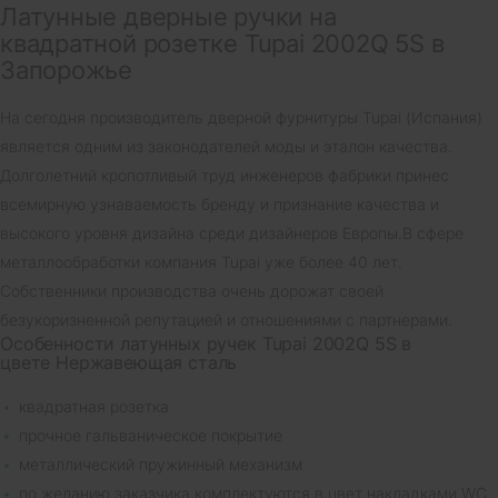
Латунные дверные ручки на
квадратной розетке Tupai 2002Q 5S в
Запорожье
На сегодня производитель дверной фурнитуры Tupai (Испания)
является одним из законодателей моды и эталон качества.
Долголетний кропотливый труд инженеров фабрики принес
всемирную узнаваемость бренду и признание качества и
высокого уровня дизайна среди дизайнеров Европы.В сфере
металлообработки компания Tupai уже более 40 лет.
Собственники производства очень дорожат своей
безукоризненной репутацией и отношениями с партнерами.
Особенности латунных ручек Tupai 2002Q 5S в
цвете Нержавеющая сталь
квадратная розетка
прочное гальваническое покрытие
металлический пружинный механизм
по желанию заказчика комплектуются в цвет накладками WC