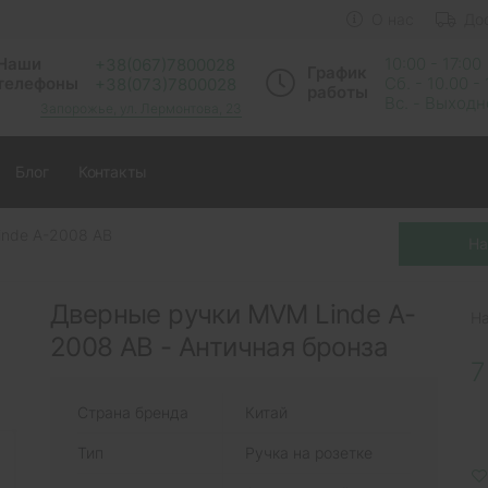
О нас
До
Наши
10:00 - 17:00
+38(067)7800028
График
телефоны
Сб. - 10.00 -
+38(073)7800028
работы
Вс. - Выход
Запорожье, ул. Лермонтова, 23
Блог
Контакты
inde A-2008 AB
Дверные ручки MVM Linde A-
Н
2008 AB - Античная бронза
7
Страна бренда
Китай
Тип
Ручка на розетке