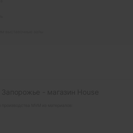
та
ль
им выставочные залы
 Запорожье - магазин House
и производства MVM из материалов: