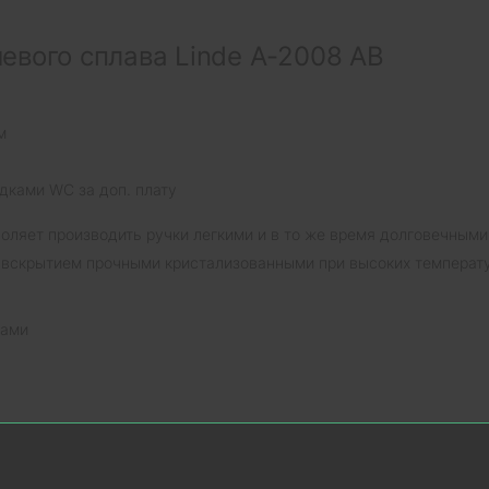
евого сплава Linde A-2008 AB
м
дками WC за доп. плату
воляет производить ручки легкими и в то же время долговечным
 вскрытием прочными кристализованными при высоких температу
нами