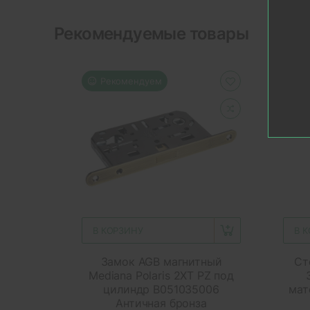
Рекомендуемые товары
Рекомендуем
Р
В КОРЗИНУ
В 
Замок AGB магнитный
Ст
Mediana Polaris 2XT PZ под
цилиндр B051035006
мат
Античная бронза