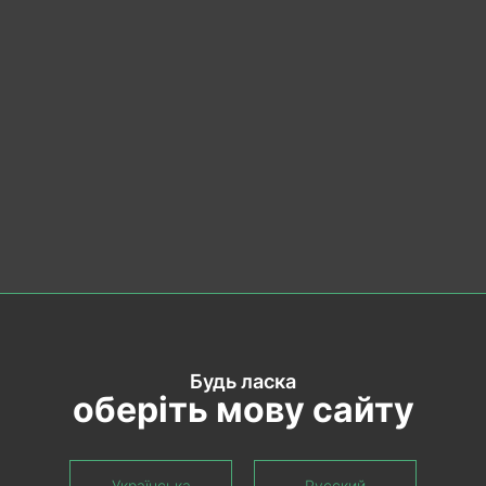
урупы.
Будь ласка
оберіть мову сайту
Українська
Русский