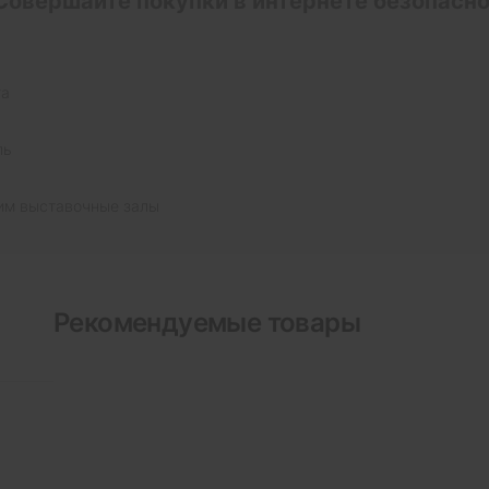
Совершайте покупки в интернете безопасно
та
ль
им выставочные залы
Рекомендуемые товары