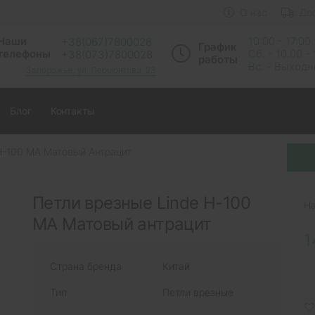
О нас
До
Наши
10:00 - 17:00
+38(067)7800028
График
телефоны
Сб. - 10.00 -
+38(073)7800028
работы
Вс. - Выход
Запорожье, ул. Лермонтова, 23
Блог
Контакты
H-100 MA Матовый Антрацит
Петли врезные Linde H-100
Н
MA Матовый антрацит
1
Страна бренда
Китай
Тип
Петли врезные