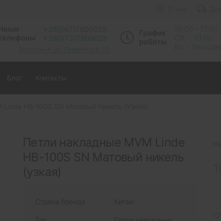
О нас
До
Наши
10:00 - 17:00
+38(067)7800028
График
телефоны
Сб. - 10.00 -
+38(073)7800028
работы
Вс. - Выход
Запорожье, ул. Лермонтова, 23
Блог
Контакты
 Linde HB-100S SN Матовый Никель (узкая)
Петли накладные MVM Linde
Н
HB-100S SN Матовый никель
1
(узкая)
Страна бренда
Китай
Тип
Петли неврезные