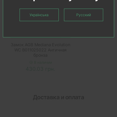
Українська
Русский
В КОРЗИНУ
Замок AGB Mediana Evolution
WC B011025022 Античная
бронза
В наличии
430.03 грн.
Доставка и оплата