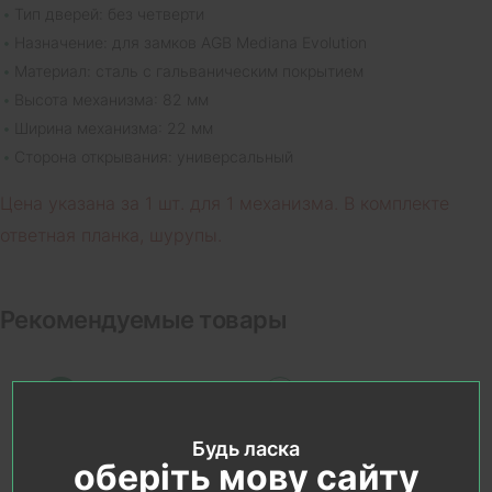
Тип дверей: без четверти
Назначение: для замков AGB Mediana Evolution
Материал: сталь с гальваническим покрытием
Высота механизма: 82 мм
Ширина механизма: 22 мм
Сторона открывания: универсальный
Цена указана за 1 шт. для 1 механизма. В комплекте
ответная планка, шурупы.
Рекомендуемые товары
Будь ласка
оберіть мову сайту