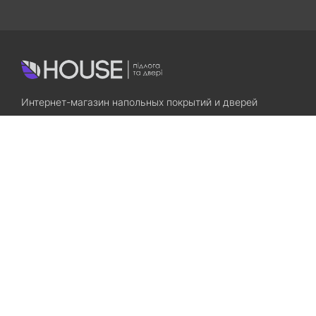
Интернет-магазин напольных покрытий и дверей
Приходите! Мы Вам всегда рады!
Search
Остались вопросы? Звоните нам!
+38(067)7800028
+38(073)7800028
Запорожье, ул. Лермонтова, 23