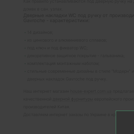
Как правило устанавливаются под дверную ручку на 
домах в сан. узлах.
Дверные накладки WC под ручку от производ
Gavroche - характеристики:
14 дизайнов;
из цинкового и алюминиевого сплавов;
под ключ и под фикватор WC;
декоративное защитное покрытие - гальваника;
комплектация монтажным наботом;
стильные современные дизайны в стиле "Модерн" 
дверных накладок Gavroche под ручку.
Наш интернет магазин
house-expert.com.ua
предлагае
качественной
дверной фурнитуры
европейского произ
производителей Китая.
Доставляем интернет заказы по Украине в кратчайшие