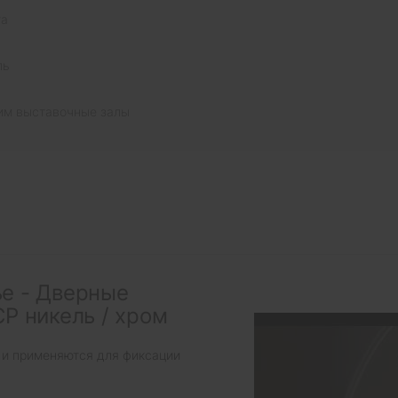
та
ль
им выставочные залы
е - Дверные
P никель / хром
 и применяются для фиксации