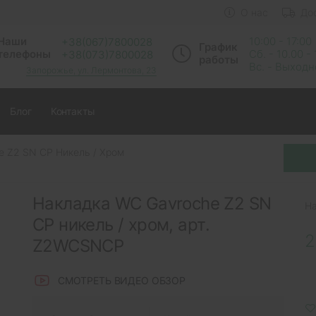
О нас
До
Наши
10:00 - 17:00
+38(067)7800028
График
телефоны
Сб. - 10.00 -
+38(073)7800028
работы
Вс. - Выход
Запорожье, ул. Лермонтова, 23
Блог
Контакты
e Z2 SN CP Никель / Хром
Накладка WC Gavroche Z2 SN
Н
CP никель / хром, арт.
2
Z2WCSNCP
СМОТРЕТЬ ВИДЕО ОБЗОР