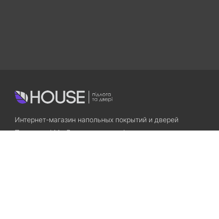
Интернет-магазин напольных покрытий и дверей
Приходите! Мы Вам всегда рады!
Search
Остались вопросы? Звоните нам!
+38(067)7800028
+38(073)7800028