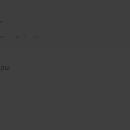
та
ль
им выставочные залы
ары