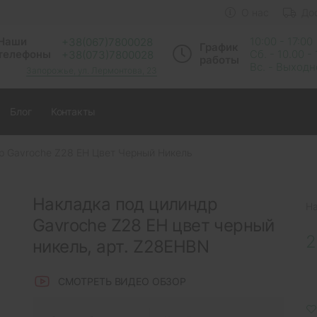
О нас
До
Наши
10:00 - 17:00
+38(067)7800028
График
телефоны
Сб. - 10.00 -
+38(073)7800028
работы
Вс. - Выход
Запорожье, ул. Лермонтова, 23
Блог
Контакты
р Gavroche Z28 EH Цвет Черный Никель
Накладка под цилиндр
Н
Gavroche Z28 EH цвет черный
2
никель, арт. Z28EHBN
СМОТРЕТЬ ВИДЕО ОБЗОР