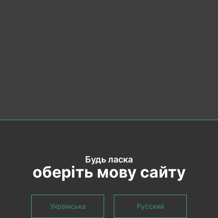
екомендуем
Будь ласка
оберіть мову сайту
Українська
Русский