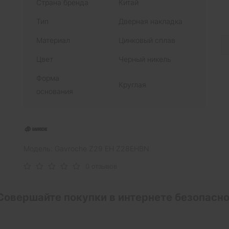
Страна бренда
Китай
Тип
Дверная накладка
Материал
Цинковый сплав
Цвет
Черный никель
Форма
Круглая
основания
Модель: Gavroche Z29 EH Z28EHBN
0 отзывов
Совершайте покупки в интернете безопасно