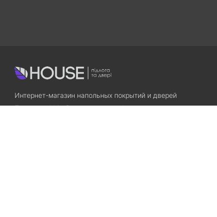
Интернет-магазин напольных покрытий и дверей
Приходите! Мы Вам всегда рады!
Search
Остались вопросы? Звоните нам!
+38(067)7800028
+38(073)7800028