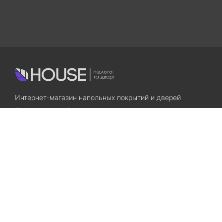
Интернет-магазин напольных покрытий и дверей
Приходите! Мы Вам всегда рады!
Search
Остались вопросы? Звоните нам!
+38(067)7800028
+38(073)7800028