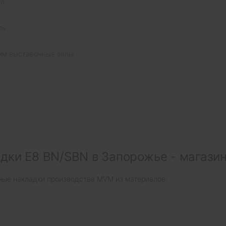
та
ль
им выставочные залы
дки E8 BN/SBN в Запорожье - магази
ные накладки производства MVM из материалов: