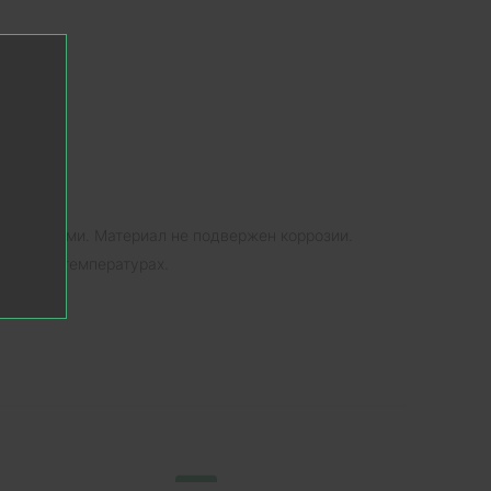
олговечными. Материал не подвержен коррозии.
высоких температурах.