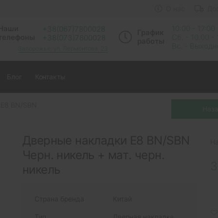
О нас
До
Наши
10:00 - 17:00
+38(067)7800028
График
телефоны
Сб. - 10.00 -
+38(073)7800028
работы
Вс. - Выход
Запорожье, ул. Лермонтова, 23
Блог
Контакты
 E8 BN/SBN
Дверные накладки E8 BN/SBN
Н
Черн. никель + мат. черн.
3
никель
Страна бренда
Китай
Тип
Дверная накладка