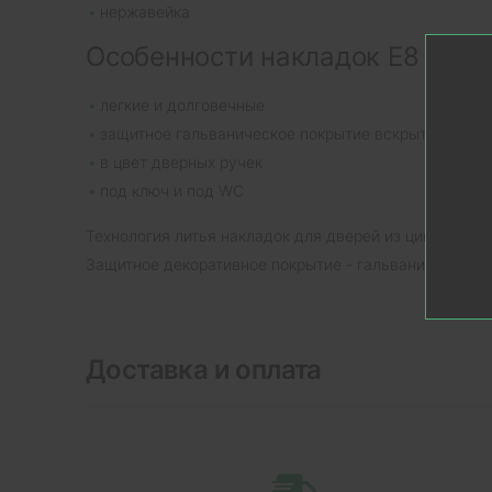
нержавейка
Особенности накладок E8 BN/
легкие и долговечные
защитное гальваническое покрытие вскрытое лако
в цвет дверных ручек
под ключ и под WC
Технология литья накладок для дверей из цинкового
Защитное декоративное покрытие - гальваника с по
Доставка и оплата