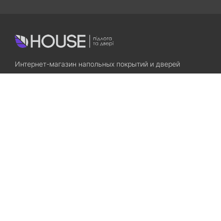
Интернет-магазин напольных покрытий и дверей
Приходите! Мы Вам всегда рады!
Search
Остались вопросы? Звоните нам!
+38(067)7800028
+38(073)7800028
Запорожье, ул. Лермонтова, 23