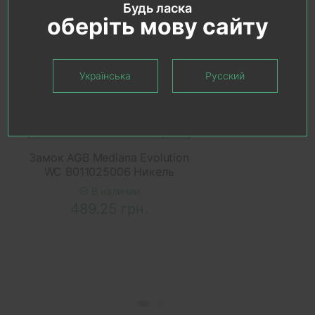
Будь ласка
оберіть мову сайту
Українська
Русский
В КОРЗИНУ
Замок AGB Mediana Evolution
WC B011025006 Никель
В наличии
489.25 грн.