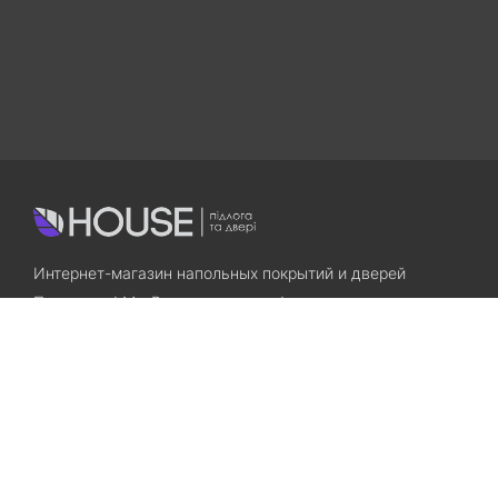
Интернет-магазин напольных покрытий и дверей
Приходите! Мы Вам всегда рады!
Search
Остались вопросы? Звоните нам!
+38(067)7800028
+38(073)7800028