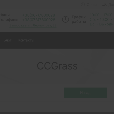
О нас
До
Наши
10:00 - 17:00
+38(067)7800028
График
телефоны
Сб. - 10.00 -
+38(073)7800028
работы
Вс. - Выход
Запорожье, ул. Лермонтова, 23
Блог
Контакты
CCGrass