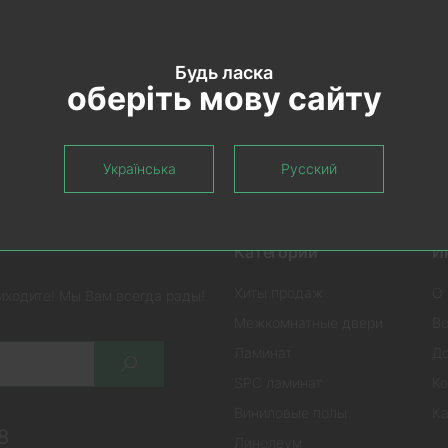
Будь ласка
оберіть мову сайту
Українська
Русский
Категории
И
Хиты продаж
О 
иходите! Мы Вам всегда рады!
Межкомнатные двери
Во
Ламинат
До
SPC ламинат
Ко
Виниловые полы
Ка
8
Линолеум