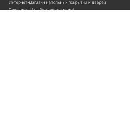
Интернет-магазин напольных покрытий и дверей
Приходите! Мы Вам всегда рады!
Search
Остались вопросы? Звоните нам!
+38(067)7800028
+38(073)7800028
Запорожье, ул. Лермонтова, 23
Категории
Хиты продаж
Межкомнатные двери
Ламинат
SPC ламинат