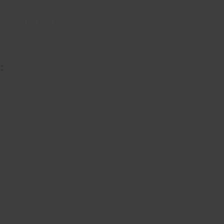
подложка
,
xpc
,
3 мм
: