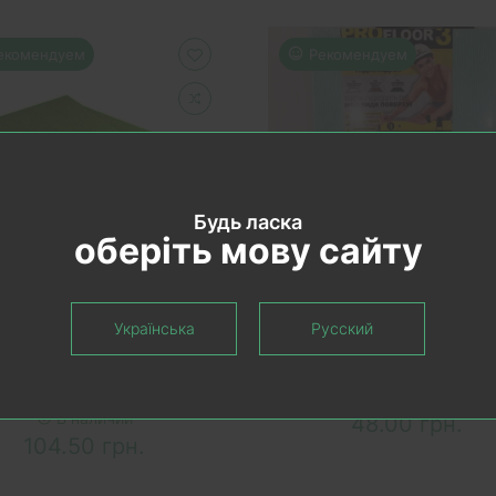
екомендуем
Рекомендуем
Будь ласка
оберіть мову сайту
КОРЗИНУ
В КОРЗИНУ
Українська
Русский
teico Underfloor 4 мм
Подложка XPS Pro Floo
ложка Хвойная зеленая,
мм
790х590, 6.99 м. кв.
В наличии
В наличии
48.00 грн.
104.50 грн.