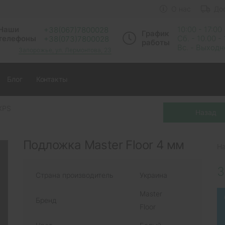
О нас
До
Наши
10:00 - 17:00
+38(067)7800028
График
телефоны
Сб. - 10.00 -
+38(073)7800028
работы
Вс. - Выход
Запорожье, ул. Лермонтова, 23
Блог
Контакты
XPS
Подложка Master Floor 4 мм
Н
3
Страна производитель
Украина
Master
Бренд
Floor