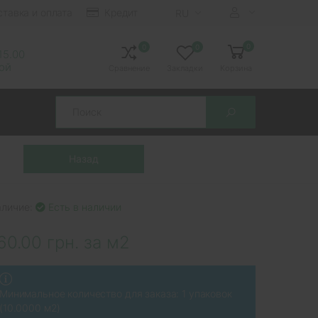
ставка и оплата
Кредит
RU
0
0
0
 15.00
ной
Сравнение
Закладки
Корзина
Search
аличие:
Есть в наличии
60.00 грн. за м2
Минимальное количество для заказа: 1 упаковок
(10.0000 м2)