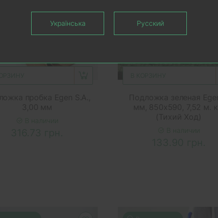
Українська
Русский
КОРЗИНУ
В КОРЗИНУ
ожка пробка Egen S.A.,
Подложка зеленая Ege
3,00 мм
мм, 850х590, 7,52 м. к
(Тихий Ход)
В наличии
В наличии
316.73 грн.
133.90 грн.