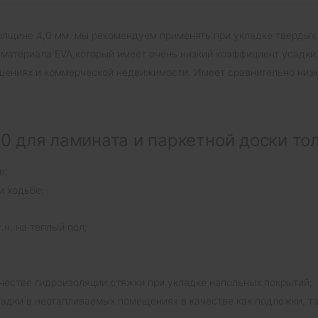
олщине 4,0 мм. мы рекомендуем применять при укладке твердых
 материала EVA,который имеет очень низкий коэффициент усадки
щениях и коммерческой недвижимости. Имеет сравнительно низк
 для ламината и паркетной доски то
в;
и ходьбе;
.ч. на теплый пол;
честве гидроизоляции стяжки при укладке напольных покрытий;
адки в неотапливаемых помещениях в качестве как подложки, та