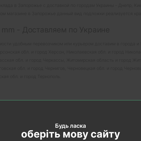
лада в Запорожье с доставкой по городам Украины - Днепр, Киев
ном магазине в Запорожье данный вид подложки реализуется крат
 mm - Доставляем по Украине
ости удобным перевозчиком или курьером доставим в города и 
рсонская обл. и город Херсон, Николаевская обл. и город Никола
асская обл. и город Черкассы, Житомирская область и город Жит
иговская обл. и город Чернигов, Черновецкая обл. и город Черно
кая обл. и город Тернополь.
екомендуем
Рекомендуем
Будь ласка
оберіть мову сайту