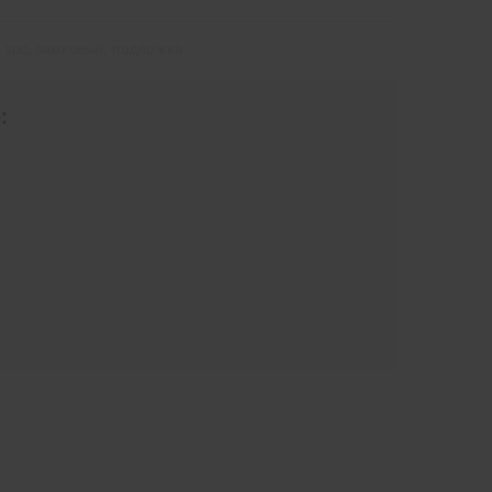
spc
,
замковый
,
подложка
: