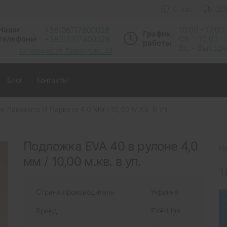
О нас
До
Наши
10:00 - 17:00
+38(067)7800028
График
телефоны
Сб. - 10.00 -
+38(073)7800028
работы
Вс. - Выход
Запорожье, ул. Лермонтова, 23
Блог
Контакты
 Ламината И Паркета 4,0 Мм / 10,00 М.кв. В Уп.
Подложка EVA 40 в рулоне 4,0
Н
мм / 10,00 м.кв. в уп.
1
Страна производитель
Украина
Бренд
EVA-Line