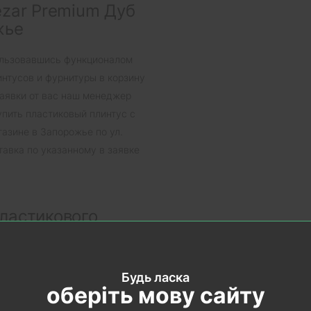
ezar Premium Дуб
жье
ользовавшись функционалом
интусов и фурнитуры в корзину
заявки от вас наш менеджер
упить пластиковый плинтус с
азине в Запорожье по ул.
тавка по указанному в заявке
ластикового
воляет его установку на
Будь ласка
ости. Мягкий край скроет щели
оберіть мову сайту