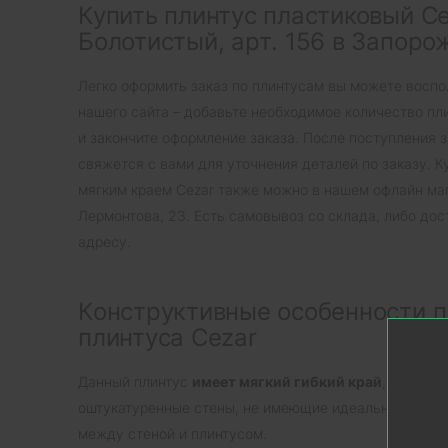
Купить плинтус пластиковый C
Болотистый, арт. 156 в Запоро
Легко оформить заказ по плинтусам вы можете восп
нашего сайта – добавьте необходимое количество пл
и закончите оформление заказа. После поступления 
свяжется с вами для уточнения деталей по заказу. К
мягким краем Cezar также можно в нашем офлайн маг
Лермонтова, 23. Есть самовывоз со склада, либо дос
адресу.
Конструктивные особенности п
плинтуса Cezar
Данный плинтус
имеет мягкий гибкий край
, что поз
оштукатуренные стены, не имеющие идеальной плоск
между стеной и плинтусом.