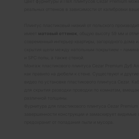
Цвет фурнитуры и ПВХ плинтусов Cezar Premium може
реальных оттенков в зависимости от калибровки ваше
Плинтус пластиковый низкий от польского производи
имеет
матовый оттенок
, общую высоту 59 мм и отл
современный интерьер квартиры, загородного дома и
скрытия щели между напольным покрытием – ламинат
и SPC полы, а также стеной.
Монтаж пластикового плинтуса Cezar Premium Дуб Ала
как правило на дюбели к стене. Существуют и другие
видео по установке пластикового плинтуса Cezar. К
для скрытия разводки проводки по комнатам, вмеща
различной толщины.
Фурнитура для пластикового плинтуса Cezar Premium
завершенности конструкции и замаскирует видимые с
предохранит от попадания пыли и мусора.