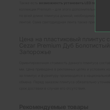
Также есть
возможность установить LED подсветку
коллекции Premium – для этого дополнительно приоб
по всей длине плинтуса длиной, необходимой для по
лентой. Сама светодиодная лента также приобретает
Цена на пластиковый плинтус 
Cezar Premium Дуб Болотистый,
Запорожье
Ориентировочная стоимость данного плинтуса состав
мм. Цена приведена в рекламных целях и условиях к
за плинтус и фурнитуру производится в национально
обмена. Перед заказом плинтуса обязательно уточняй
срок доставки в случае его отсутствия.
Рекомендуемые товары