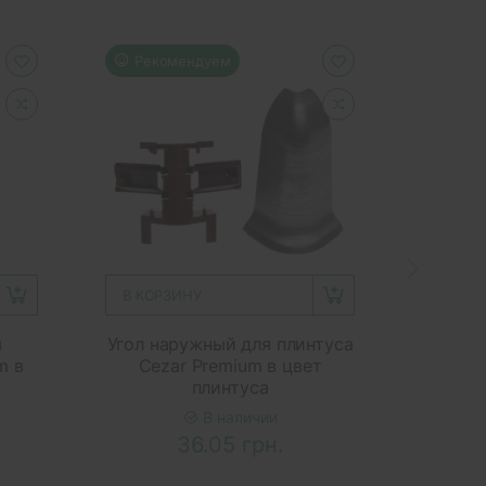
Рекомендуем
Реко
В КОРЗИНУ
В КОР
я
Угол наружный для плинтуса
Плинту
m в
Cezar Premium в цвет
Foam
плинтуса
В наличии
36.05 грн.