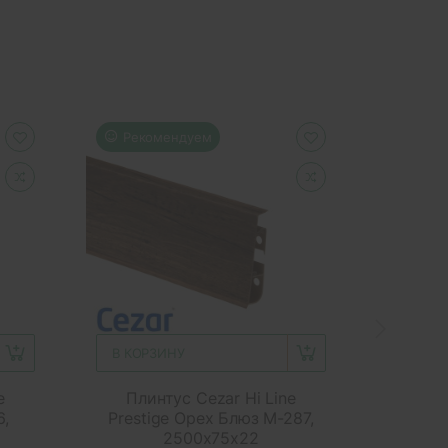
Рекомендуем
Реко
В КОРЗИНУ
В КОР
e
Плинтус Cezar Hi Line
Плинт
6,
Prestige Орех Блюз M-287,
Орех
2500x75x22