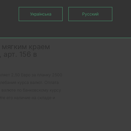
на пластиковый плинтус Cezar
ретается прозрачная вставка
Українська
Русский
дсветки LED светодиодной
ся отдельно.
с мягким краем
 арт. 156 в
ляет 2,50 Евро за планку 2500
олебания курса валют. Оплата
й валюте по банковскому курсу
те его наличие на складе и