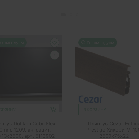
екомендуем
Рекомендуем
КОРЗИНУ
В КОРЗИНУ
нтус Dollken Cubu Flex
Плинтус Cezar Hi Lin
0mm, 1209, антрацит,
Prestige Хикори M-10
х13х2500, арт. 5113902
2500x75x22