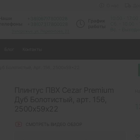
О нас
До
Наши
10:00 - 17:00
+38(067)7800028
График
телефоны
Сб. - 10.00 -
+38(073)7800028
работы
Вс. - Выход
Запорожье, ул. Лермонтова, 23
Блог
Контакты
уб Болотистый, Арт. 156, 2500x59x22
Плинтус ПВХ Cezar Premium
Н
Дуб Болотистый, арт. 156,
1
2500x59x22
СМОТРЕТЬ ВИДЕО ОБЗОР