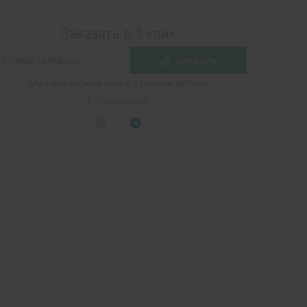
Заказать в 1 клик
Заказать
Мы перезвоним Вам и уточним детали
Есть вопрос?
плинтус пвх
,
пластиковый
,
cezar
,
низкий
,
с кабель
налом