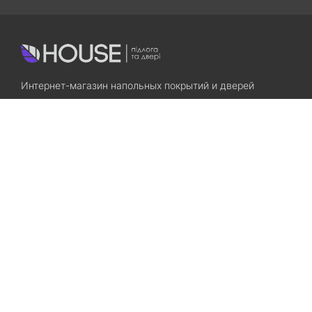
Интернет-магазин напольных покрытий и дверей
Приходите! Мы Вам всегда рады!
Search
Остались вопросы? Звоните нам!
+38(067)7800028
+38(073)7800028
Запорожье, ул. Лермонтова, 23