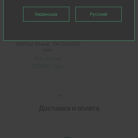
Українська
Русский
В КОРЗИНУ
Плинтус NMC
дюрополимерный FL6
WallStyl белый, 19х12х2000
mm
В наличии
150.00 грн.
Доставка и оплата