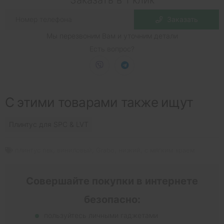
Заказать
Мы перезвоним Вам и уточним детали
Есть вопрос?
С этими товарами также ищут
Плинтус для SPC & LVT
плинтус пвх
,
виниловый
,
Grabo
,
низкий
,
с мягким краем
Совершайте покупки в интернете
безопасно:
пользуйтесь личными гаджетами