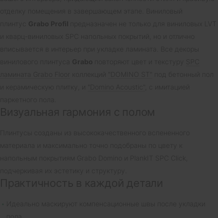
отделку помещения в завершающем этапе. Виниловый
плинтус
Grabo Profil
предназначен не только для виниловых LVT
и кварц-виниловых SPC напольных покрытий, но и отлично
вписывается в интерьер при укладке ламината. Все декоры
винилового плинтуса
Grabo
повторяют цвет и текстуру
SPC
ламината Grabo Floor
коллекций
"DOMINO ST"
под бетонный пол
и керамическую плитку, и
"Domino Acoustic"
, с имитацией
паркетного пола.
Визуальная гармония с полом
Плинтусы созданы из высококачественного вспененного
материала и максимально точно подобраны по цвету к
напольным покрытиям Grabo Domino и PlankIT SPC Click,
подчеркивая их эстетику и структуру.
Практичность в каждой детали
Идеально маскируют компенсационные швы после укладки
пола.