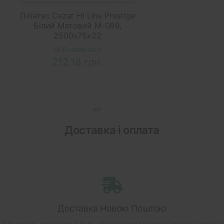
Плінтус Cezar Hi Line Prestige
Білий Матовий M-089,
2500x75x22
В наявності
212.18 грн.
Доставка і оплата
Доставка Новою Поштою
Швидкість доставки в будь-яке відділення Нової пошти в Україні