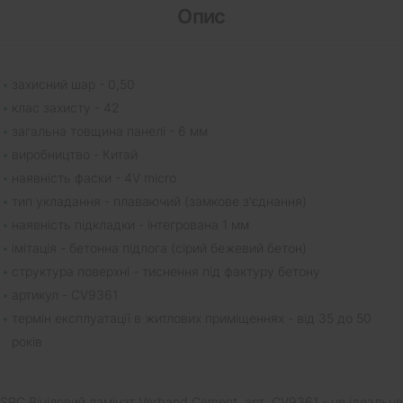
Опис
захисний шар - 0,50
клас захисту - 42
загальна товщина панелі - 6 мм
виробництво - Китай
наявність фаски - 4V micro
тип укладання - плаваючий (замкове з'єднання)
наявність підкладки - інтегрована 1 мм
імітація - бетонна підлога (сірий бежевий бетон)
структура поверхні - тиснення під фактуру бетону
артикул - CV9361
термін експлуатації в житлових приміщеннях - від 35 до 50
років
SPC Вініловий ламінат Verband Cement, арт. CV9361 - це ідеальне