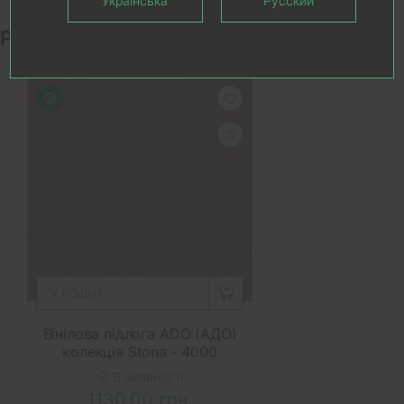
Українська
Русский
Рекомендовані товари
У КОШИК
Вінілова підлога ADO (АДО)
колекція Stona - 4000
В наявності
1130.00 грн.