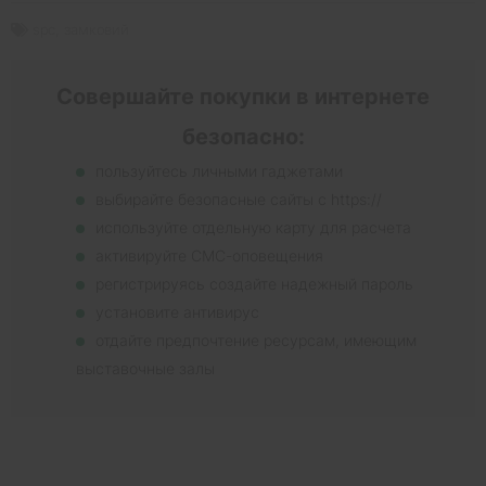
spc
,
замковий
Совершайте покупки в интернете
безопасно:
пользуйтесь личными гаджетами
выбирайте безопасные сайты с https://
используйте отдельную карту для расчета
активируйте СМС-оповещения
регистрируясь создайте надежный пароль
установите антивирус
отдайте предпочтение ресурсам, имеющим
выставочные залы