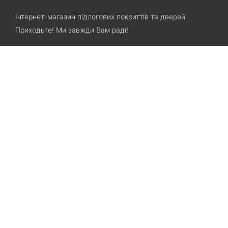
Інтернет-магазин підлогових покриттів та дверей
Приходьте! Ми завжди Вам раді!
Search
Залишилися питання? Телефонуйте нам!
+38(067)7800028
+38(073)7800028
Запорожье, ул. Лермонтова, 23
Категорії
Хіти продаж
Міжкімнатні двері