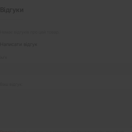
Відгуки
Немає відгуків про цей товар.
Написати відгук
ім'я
Ваш відгук:
Примітка:
HTML розмітка не підтримується! Використовуйте звичайний