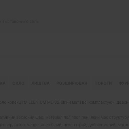
ь
м выставочные залы
КА
СКЛО
ЛИШТВА
РОЗШИРЮВАЧ
ПОРОГИ
ФУРН
ло колекції MILLENIUM ML-02 білий мат і всі комплектуючі дверно
ативний захисний шар, матеріал поліпропілен, який має структуру
вк cappuccino, venge, ясен білий, пекан сірий, дуб кремовий, магно