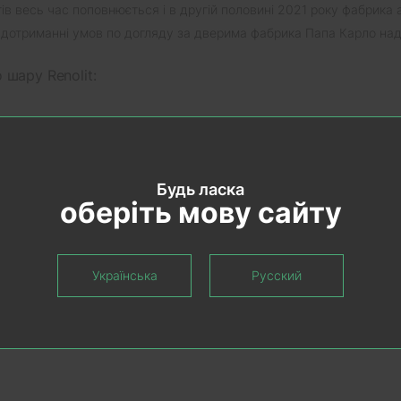
ів весь час поповнюється і в другій половині 2021 року фабрика 
дотриманні умов по догляду за дверима фабрика Папа Карло надає
 шару Renolit:
Будь ласка
оберіть мову сайту
Українська
Русский
Рекомендовані товари