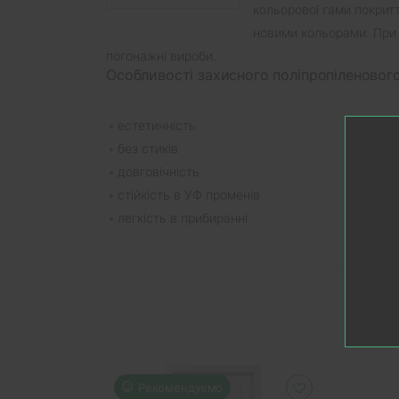
кольорової гами покритт
новими кольорами. При 
погонажні вироби.
Особливості захисного поліпропіленового
естетичність
без стиків
довговічність
стійкість в УФ променів
легкість в прибиранні
Рекомендуємо