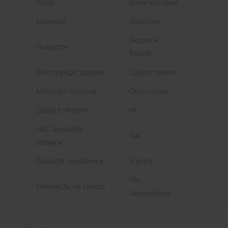
Колір
Білий матовий
Колекція
Millenium
Екошпон
Покриття
Renolit
Конструкція дверей
Одностулкові
Матеріал полотна
Скло сатин
Двері з чвертю
Ні
Нестандартні
Так
розміри
Гарантія виробника
5 років
Під
Наявність на складі
замовлення