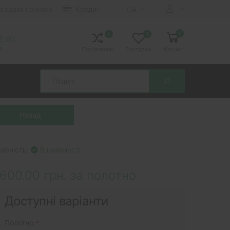
ставка і оплата
Кредит
UA
0
0
0
15.00
й
Порівняння
Закладки
Кошик
Search
явність:
В наявності
600.00 грн. за полотно
Доступні варіанти
Полотно