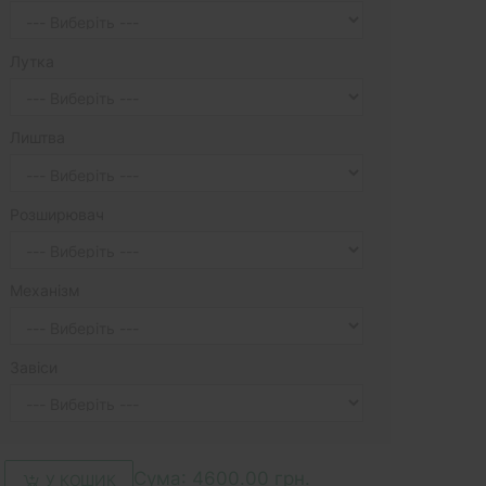
Лутка
Лиштва
Розширювач
Механізм
Завіси
Сума:
4600.00 грн.
У КОШИК