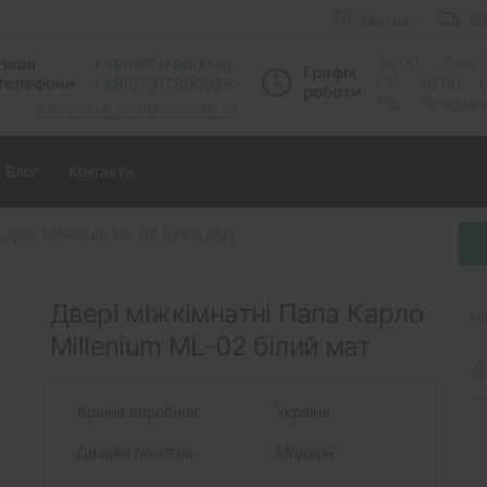
Про нас
До
Наші
10:00 - 17:00
+38(067)7800028
Графік
телефони
Сб. - 10.00 - 
+38(073)7800028
роботи
Нд. - Вихідни
Запорожье, ул. Лермонтова, 23
Блог
Контакти
Карло Millenium ML-02 Білий Мат
Двері міжкімнатні Папа Карло
На
Millenium ML-02 білий мат
4
Країна виробник
Україна
Дизайн полотна
Модерн