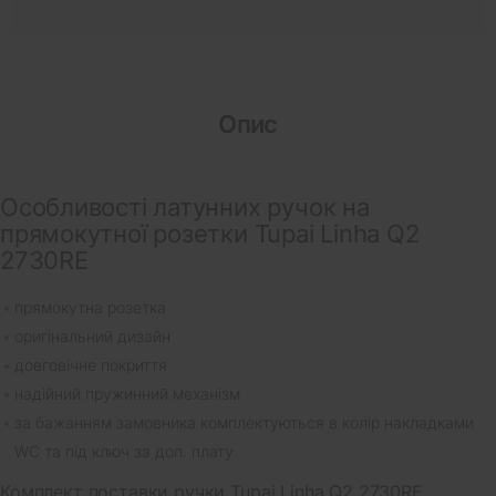
Опис
Особливості латунних ручок на
прямокутної розетки Tupai Linha Q2
2730RE
прямокутна розетка
оригінальний дизайн
довговічне покриття
надійний пружинний механізм
за бажанням замовника комплектуються в колір накладками
WC та під ключ за доп. плату
Комплект поставки ручки Tupai Linha Q2 2730RE