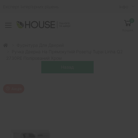
Експерт інтер'єрних рішень
Iнфо
0
Toggle mobile menu
Кошик
Фурнітура Для Дверей
Ручка Дверна На Прямокутній Розетці Tupai Linha Q2
2730RE Полірований Хром
Акція