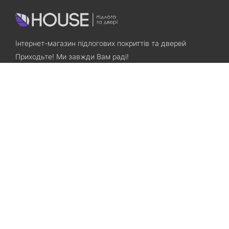
Інтернет-магазин підлогових покриттів та дверей
Приходьте! Ми завжди Вам раді!
Search
Залишилися питання? Телефонуйте нам!
+38(067)7800028
+38(073)7800028
Запорожье, ул. Лермонтова, 23
Категорії