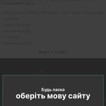
Полірований хром
пара ручок на прямокутній розетці - ліва і права з фіксуючими
гужонами
квадрат 8 х 8 мм
монтажний набір
інструкція
картонна коробка
Видео о товаре
Будь ласка
оберіть мову сайту