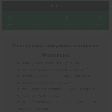
До кінця акції
0
7
31
13
:
:
:
днів
годин
хвилин
секунд
Совершайте покупки в интернете
безопасно:
пользуйтесь личными гаджетами
выбирайте безопасные сайты с https://
используйте отдельную карту для расчета
активируйте СМС-оповещения
регистрируясь создайте надежный пароль
установите антивирус
отдайте предпочтение ресурсам, имеющим
выставочные залы